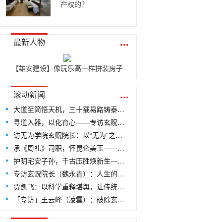
产权的？
...
最新人物
【雄安建设】像玩乐高一样拼装房子
...
滚动新闻
大道至简悟天机，三十载易路铸泰斗——专访当代国学泰斗、易量子老师王开勇
寻道入器，以化育心——专访玄贶道人：中华文创之根，尽在“道”中
访无为学院玄贶院长：以“无为”之智，破压胜之局——探寻文创传承的千年回响
承《周礼》司职，怀昆仑美玉——专访易学专家、茅山上清派79代弟子司瑶
护阴宅安子孙，千古压胜焕新生——探访厌胜文化的现代传承与无为学院文创的破局之路
专访玄贶院长（魏永青）：人生的最高智慧是无为！
贾凯飞：以科学重释堪舆，让传统智慧在钢筋水泥中“去魅”新生——记北京国培世纪教育科学技术院咸阳市分院院长贾凯飞
「专访」王云峰（凌雲）：破除玄学迷雾，融通古今之境——专访北京国培世纪教育科学技术院山东济南市分院长