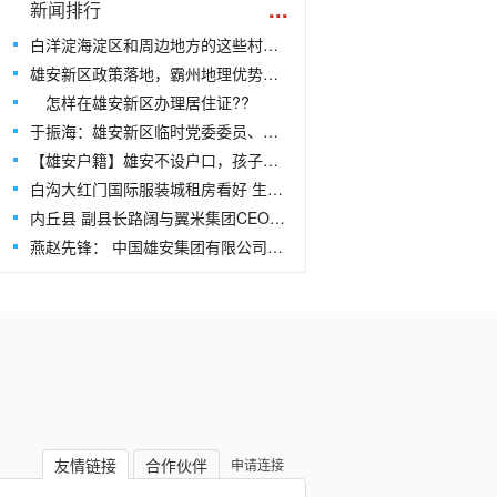
...
新闻排行
白洋淀海淀区和周边地方的这些村庄很可能要搬迁
雄安新区政策落地，霸州地理优势凸显
怎样在雄安新区办理居住证??
于振海：雄安新区临时党委委员、筹备工作委员会副主任
【雄安户籍】雄安不设户口，孩子凭居住证就近入学
白沟大红门国际服装城租房看好 生意惨淡
内丘县 副县长路阔与翼米集团CEO祝焱共同考察雄安新区
燕赵先锋： 中国雄安集团有限公司董事、副总经理翟伟
友情链接
合作伙伴
申请连接