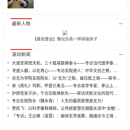
...
最新人物
【雄安建设】像玩乐高一样拼装房子
...
滚动新闻
大道至简悟天机，三十载易路铸泰斗——专访当代国学泰斗、易量子老师王开勇
寻道入器，以化育心——专访玄贶道人：中华文创之根，尽在“道”中
访无为学院玄贶院长：以“无为”之智，破压胜之局——探寻文创传承的千年回响
承《周礼》司职，怀昆仑美玉——专访易学专家、茅山上清派79代弟子司瑶
护阴宅安子孙，千古压胜焕新生——探访厌胜文化的现代传承与无为学院文创的破局之路
专访玄贶院长（魏永青）：人生的最高智慧是无为！
贾凯飞：以科学重释堪舆，让传统智慧在钢筋水泥中“去魅”新生——记北京国培世纪教育科学技术院咸阳市分院院长贾凯飞
「专访」王云峰（凌雲）：破除玄学迷雾，融通古今之境——专访北京国培世纪教育科学技术院山东济南市分院长